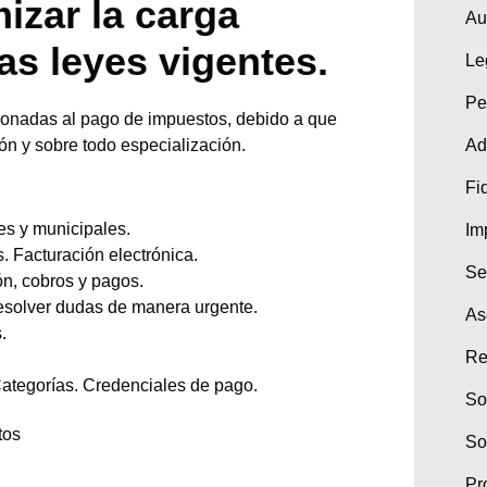
izar la carga
Au
las leyes vigentes.
Le
Pe
acionadas al pago de impuestos, debido a que
ón y sobre todo especialización.
Ad
Fi
es y municipales.
Im
. Facturación electrónica.
Se
ón, cobros y pagos.
esolver dudas de manera urgente.
As
.
Re
Categorías. Credenciales de pago.
So
So
Pr